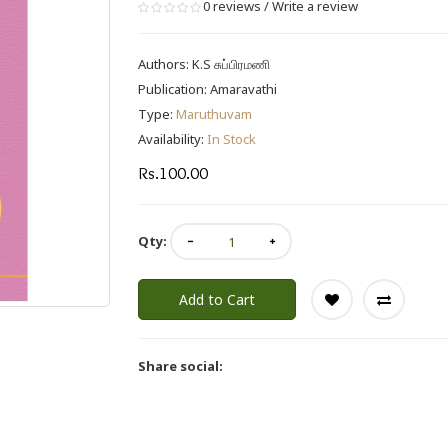
0 reviews
/
Write a review
Authors:
K.S சுப்பிரமணி
Publication:
Amaravathi
Type:
Maruthuvam
Availability:
In Stock
Rs.100.00
Qty:
Add to Cart
Share social: