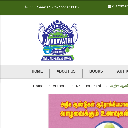
customer
+91 - 9444169725/ 9551618087
HOME
ABOUT US
BOOKS
AUTH
Home
Authors
K.S.Subramani
அதிக ஆண்