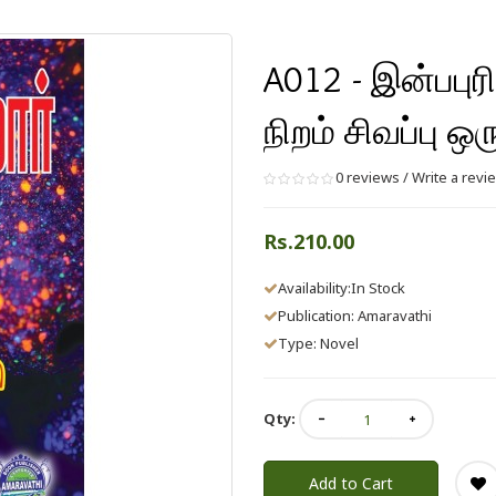
A012 - இன்பபுரி
நிறம் சிவப்பு 
0 reviews
/
Write a revi
Rs.210.00
Availability:In Stock
Publication:
Amaravathi
Type: Novel
Qty:
Add to Cart